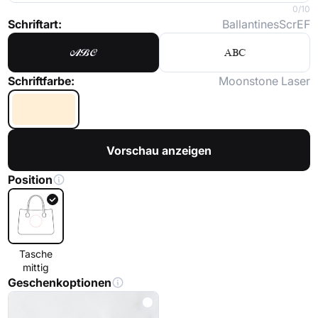
0/10
Schriftart:
BallantinesScrEF
ABC
ABC
Schriftfarbe:
Moonstone Laser
Vorschau anzeigen
Position
Tasche
mittig
Geschenkoptionen