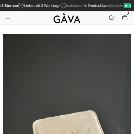
Direkt
5 Sternen
Lieferzeit 3 Werktage
Individuell in Deutschland bestickt
zum
Inhalt
0
0
Warenkor
Artikel